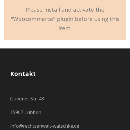
Please install and activate the
"Woocommerce" plugin before using this
item.
Kontakt
Gubener Str. 43
15907 Lübben
info@rechtsanwalt-watschke.de