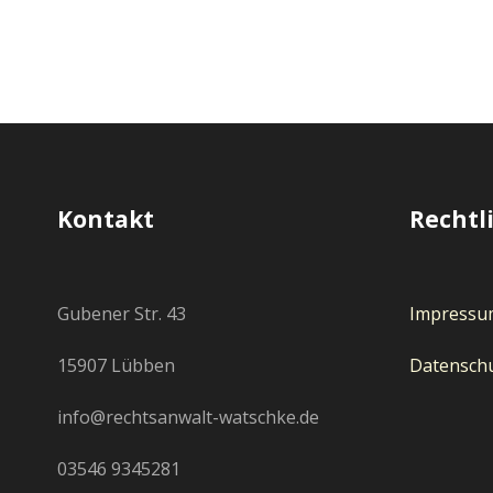
Kontakt
Rechtl
Gubener Str. 43
Impressu
15907 Lübben
Datensch
info@rechtsanwalt-watschke.de
03546 9345281