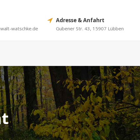
Adresse & Anfahrt
nwalt-watschke.de
Gubener Str. 43, 15907 Lübben
at