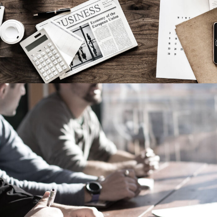
MaTix Tax Invation